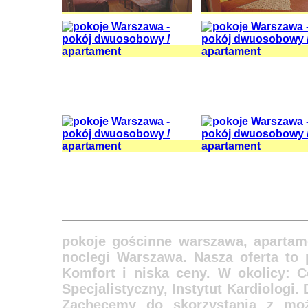
pokoje gościnne warszawa, apartam
noclegi Warszawa. Nasza oferta to 
Komfort i niska ceny. W okolicy: C
Specjalistyczny, Instytut Kardiologi
Zachęcemy do skorzystania z moż