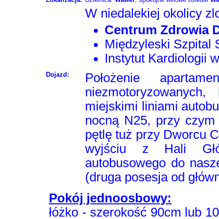
W niedalekiej okolicy z
Centrum Zdrowia D
Międzyleski Szpital
Instytut Kardiologii 
Dojazd:
Położenie apartam
niezmotoryzowanych
miejskimi liniami autob
nocną N25, przy czym 
pętlę tuż przy Dworcu 
wyjściu z Hali Głó
autobusowego do nasze
(druga posesja od główne
Pokój jednoosbowy:
łóżko - szerokość 90cm lub 100