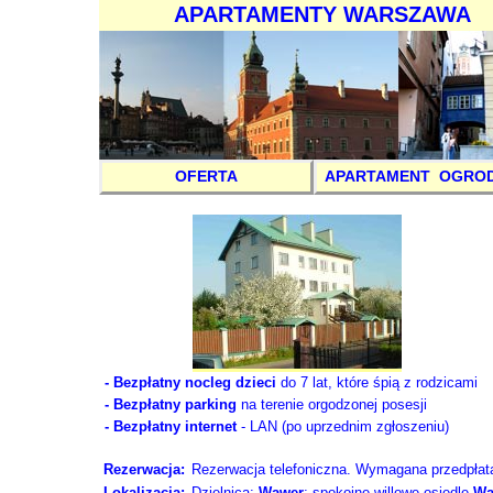
APARTAMENTY WARSZAWA
OFERTA
APARTAMENT OGRO
- Bezpłatny nocleg dzieci
do 7 lat, które śpią z rodzicami
- Bezpłatny parking
na terenie orgodzonej posesji
- Bezpłatny internet
- LAN (po uprzednim zgłoszeniu)
Rezerwacja:
Rezerwacja telefoniczna. Wymagana przedpłat
Lokalizacja:
Dzielnica:
Wawer
; spokojne willowe osiedle
Wa