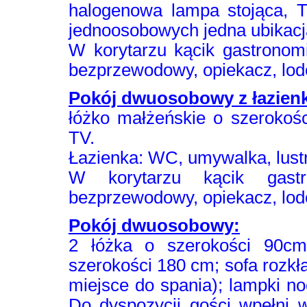
halogenowa lampa stojąca, T
jednoosobowych jedna ubikacja
W korytarzu kącik gastronomi
bezprzewodowy, opiekacz, lod
Pokój dwuosobowy z łazien
łóżko małżeńskie o szerokości
TV.
Łazienka: WC, umywalka, lustr
W korytarzu kącik gastro
bezprzewodowy, opiekacz, lod
Pokój dwuosobowy:
2 łóżka o szerokości 90c
szerokości 180 cm; sofa rozk
miejsce do spania); lampki noc
Do dyspozycji gości wpełni w